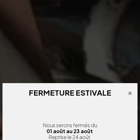
×
FERMETURE ESTIVALE
Nous serons fermés
du
01 août au 23 août
Reprise le 24 août