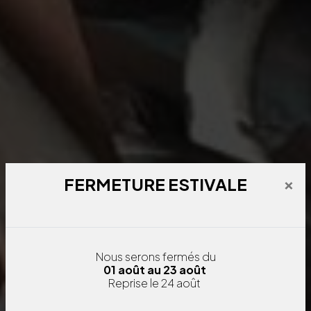
×
FERMETURE ESTIVALE
Nous serons fermés
du
01 août au 23 août
Reprise le 24 août