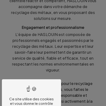
clientèle réactif et compétent, HASLOUIN vous
accompagne dans votre démarche de
recyclage des métaux, en vous proposant des
solutions sur mesure.
Engagement et professionnalisme
L'équipe de HASLOUIN est composée de
professionnels engagés et passionnés par le
recyclage des métaux. Leur expertise et leur
savoir-faire leur permettent de garantir un
service de qualité, fiable et efficace, tout en
respectant les normes environnementales en
vigueur.
En choisissant HASLOUIN pour le recyclage
de vos métaux à Orléans, vous faites le
choix d'une démarche responsable et
Ce site utilise des cookies
citoyenne, contribuant ainsi activement à la
et vous donne le contrôle