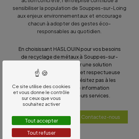
action concrète, l'entreprise contribue à
sensibiliser la population de Souppes-sur-Loing
aux enjeux environnementaux et encourage
chacun à adopter des gestes éco-
responsables au quotidien.
En choisissant HASLOUIN pour vos besoins
de recyclage de métaux à Souppes-sur-
Loing, vous optez pour une solution
professionnelle, efficace et respectueuse
de l'environnement. N'hésitez pas à les
Ce site utilise des cookies
contacter pour toute information
et vous donne le contrôle
complémentaire sur leurs services.
sur ceux que vous
souhaitez activer
En savoir plus
Contactez-nous
Tout accepter
Tout refuser