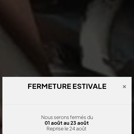
×
FERMETURE ESTIVALE
Nous serons fermés
du
01 août au 23 août
Reprise le 24 août